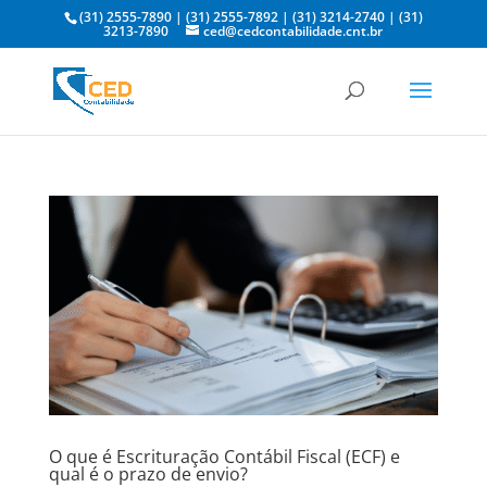
(31) 2555-7890
|
(31) 2555-7892
|
(31) 3214-2740
|
(31)
3213-7890
ced@cedcontabilidade.cnt.br
O que é Escrituração Contábil Fiscal (ECF) e
qual é o prazo de envio?