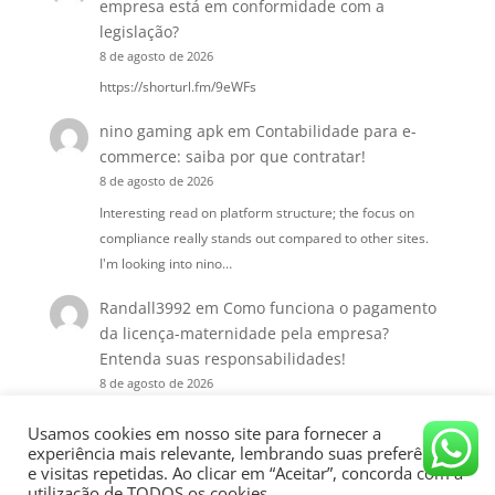
empresa está em conformidade com a
legislação?
8 de agosto de 2026
https://shorturl.fm/9eWFs
nino gaming apk
em
Contabilidade para e-
commerce: saiba por que contratar!
8 de agosto de 2026
Interesting read on platform structure; the focus on
compliance really stands out compared to other sites.
I'm looking into nino…
Randall3992
em
Como funciona o pagamento
da licença-maternidade pela empresa?
Entenda suas responsabilidades!
8 de agosto de 2026
https://shorturl.fm/fyCNu
Usamos cookies em nosso site para fornecer a
experiência mais relevante, lembrando suas preferências
e visitas repetidas. Ao clicar em “Aceitar”, concorda com a
utilização de TODOS os cookies.