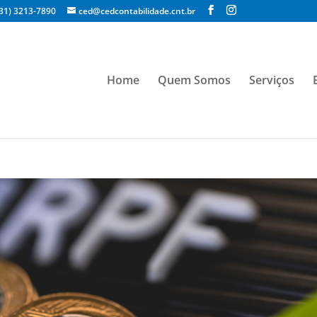
(31) 3213-7890
ced@cedcontabilidade.cnt.br
Home
Quem Somos
Serviços