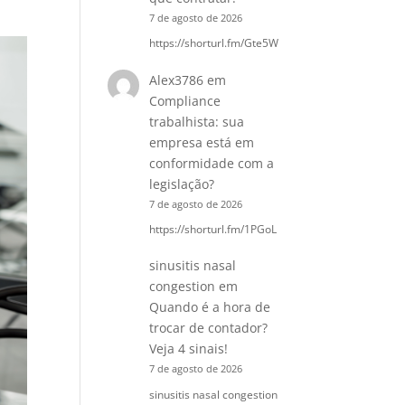
7 de agosto de 2026
https://shorturl.fm/Gte5W
Alex3786
em
Compliance
trabalhista: sua
empresa está em
conformidade com a
legislação?
7 de agosto de 2026
https://shorturl.fm/1PGoL
sinusitis nasal
congestion
em
Quando é a hora de
trocar de contador?
Veja 4 sinais!
7 de agosto de 2026
sinusitis nasal congestion