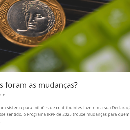
is foram as mudanças?
nto
a um sistema para milhões de contribuintes fazerem a sua Declaraç
esse sentido, o Programa IRPF de 2025 trouxe mudanças para quem
..