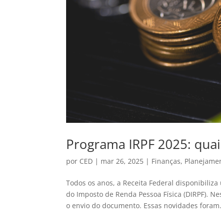
Programa IRPF 2025: qua
por
CED
|
mar 26, 2025
|
Finanças
,
Planejame
Todos os anos, a Receita Federal disponibiliz
do Imposto de Renda Pessoa Física (DIRPF). N
o envio do documento. Essas novidades foram.