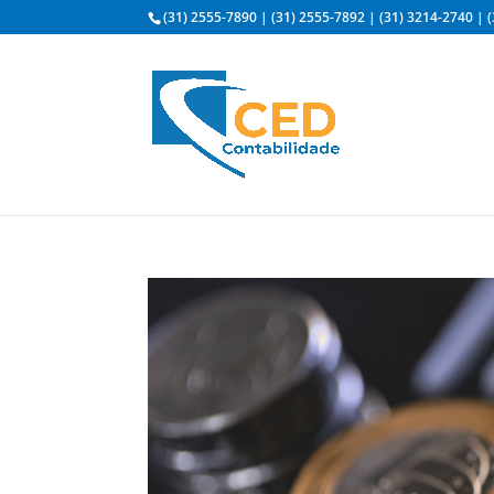
(31) 2555-7890
|
(31) 2555-7892
|
(31) 3214-2740
|