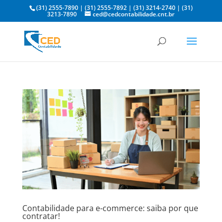
(31) 2555-7890
|
(31) 2555-7892
|
(31) 3214-2740
|
(31)
3213-7890
ced@cedcontabilidade.cnt.br
Contabilidade para e-commerce: saiba por que
contratar!