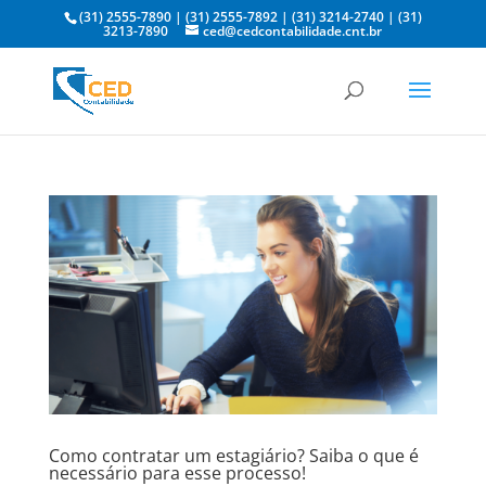
(31) 2555-7890
|
(31) 2555-7892
|
(31) 3214-2740
|
(31)
3213-7890
ced@cedcontabilidade.cnt.br
Como contratar um estagiário? Saiba o que é
necessário para esse processo!