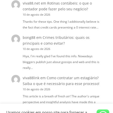
viva88.net
em
Rotinas contábeis: o que o
contador pode fazer pelo seu negócio?
10 de agosto de 2026
Thanks for these tips. One thing I additionally believe is
the fact that credit cards presenting a 0 interest rate…
bong88
em
Crimes tributários: quais os
principais e como evitar?
10 de agosto de 2026
Hiya, I'm really glad I've found this info. Nowadays
bloggers publish just about gossips and web and this is
really…
viva88link
em
Como contratar um estagiário?
Saiba o que é necessário para esse processo!
10 de agosto de 2026
This article is a breath of fresh air! The author's unique
perspective and insightful analysis have made this a
truly…
Usamos cookies em nosso site para fornecer a