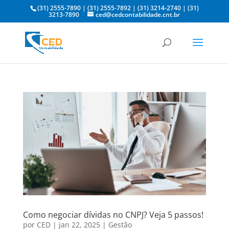
(31) 2555-7890
|
(31) 2555-7892
|
(31) 3214-2740
|
(31)
3213-7890
ced@cedcontabilidade.cnt.br
Como negociar dívidas no CNPJ? Veja 5 passos!
por
CED
|
jan 22, 2025
|
Gestão