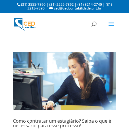
(31) 2555-7890
|
(31) 2555-7892
|
(31) 3214-2740
|
(31)
3213-7890
ced@cedcontabilidade.cnt.br
Como contratar um estagiário? Saiba o que é
necessário para esse processo!