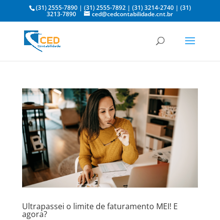
(31) 2555-7890
|
(31) 2555-7892
|
(31) 3214-2740
|
(31)
3213-7890
ced@cedcontabilidade.cnt.br
Ultrapassei o limite de faturamento MEI! E
agora?