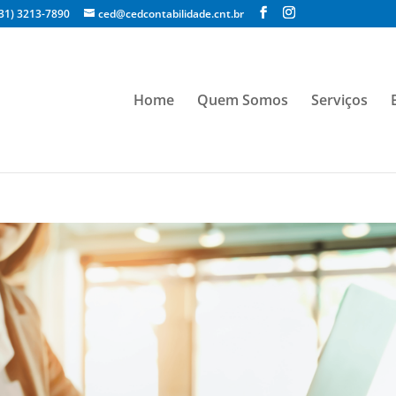
(31) 3213-7890
ced@cedcontabilidade.cnt.br
Home
Quem Somos
Serviços