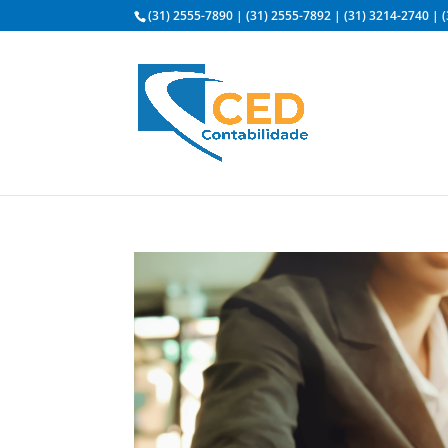
(31) 2555-7890
|
(31) 2555-7892
|
(31) 3214-2740
|