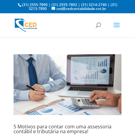
(31) 2555-7890
|
(31) 2555-7892
|
(31) 3214-2740
|
(31)
3213-7890
ced@cedcontabilidade.cnt.br
5 Motivos para contar com uma assessoria
contábil e tributária na empresa!