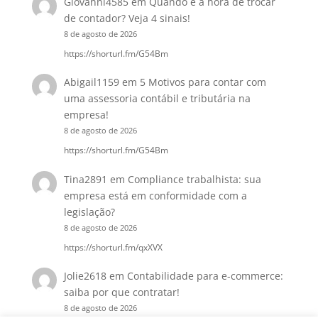
Giovanni4585
em
Quando é a hora de trocar
de contador? Veja 4 sinais!
8 de agosto de 2026
https://shorturl.fm/G54Bm
Abigail1159
em
5 Motivos para contar com
uma assessoria contábil e tributária na
empresa!
8 de agosto de 2026
https://shorturl.fm/G54Bm
Tina2891
em
Compliance trabalhista: sua
empresa está em conformidade com a
legislação?
8 de agosto de 2026
https://shorturl.fm/qxXVX
Jolie2618
em
Contabilidade para e-commerce:
saiba por que contratar!
8 de agosto de 2026