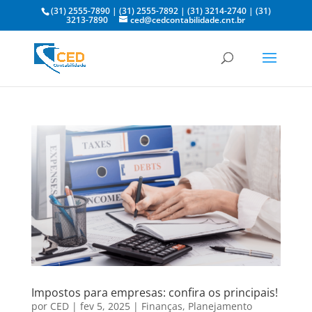
(31) 2555-7890
|
(31) 2555-7892
|
(31) 3214-2740
|
(31)
3213-7890
ced@cedcontabilidade.cnt.br
Impostos para empresas: confira os principais!
por
CED
|
fev 5, 2025
|
Finanças
,
Planejamento