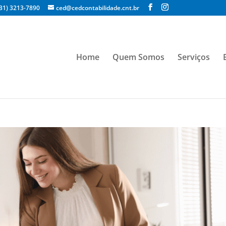
(31) 3213-7890
ced@cedcontabilidade.cnt.br
Home
Quem Somos
Serviços