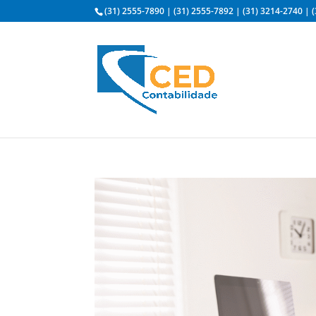
(31) 2555-7890
|
(31) 2555-7892
|
(31) 3214-2740
|