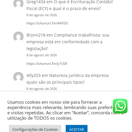
Greg1434
em
O que é Escrituração Contábil
Fiscal (ECF) e qual é o prazo de envio?
8 de agosto de 2026
https://shorturl.fm/44VS0
Brynn218
em
Compliance trabalhista: sua
empresa está em conformidade com a
legislação?
8 de agosto de 2026
https://shorturl.fm/y7xS8
Ally253
em
Natureza jurídica da empresa:
quais são os principais tipos?
8 de agosto de 2026
https://shorturl.fm/PURGv
Usamos cookies em nosso site para fornecer a
experiência mais relevante, lembrando suas preferências
e visitas repetidas. Ao clicar em “Aceitar”, concorda com a
utilização de TODOS os cookies.
Configurações de Cookies
ACEITAR