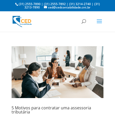
(31) 2555-7890
|
(31) 2555-7892
|
(31) 3214-2740
|
(31)
3213-7890
ced@cedcontabilidade.cnt.br
5 Motivos para contratar uma assessoria
tributária