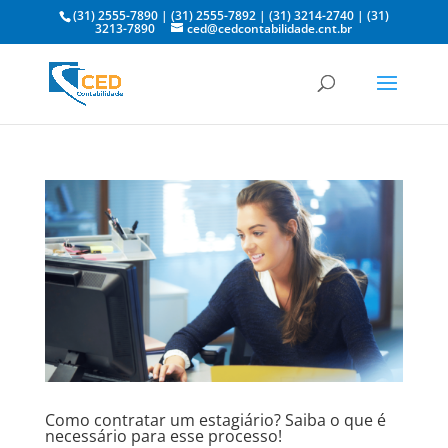
(31) 2555-7890
|
(31) 2555-7892
|
(31) 3214-2740
|
(31)
3213-7890
ced@cedcontabilidade.cnt.br
Como contratar um estagiário? Saiba o que é
necessário para esse processo!