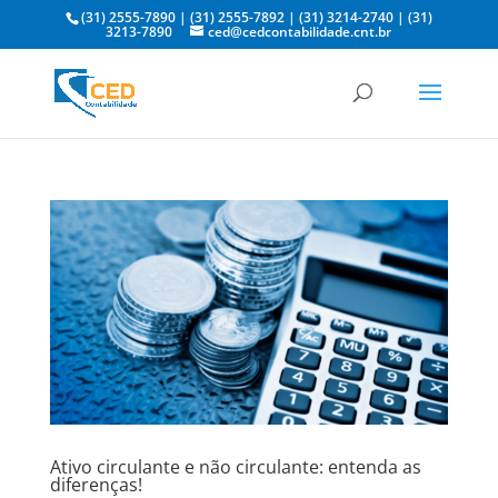
(31) 2555-7890
|
(31) 2555-7892
|
(31) 3214-2740
|
(31)
3213-7890
ced@cedcontabilidade.cnt.br
Ativo circulante e não circulante: entenda as
diferenças!