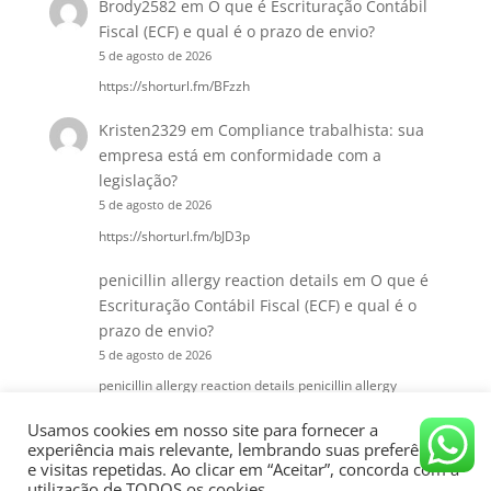
Brody2582
em
O que é Escrituração Contábil
Fiscal (ECF) e qual é o prazo de envio?
5 de agosto de 2026
https://shorturl.fm/BFzzh
Kristen2329
em
Compliance trabalhista: sua
empresa está em conformidade com a
legislação?
5 de agosto de 2026
https://shorturl.fm/bJD3p
penicillin allergy reaction details
em
O que é
Escrituração Contábil Fiscal (ECF) e qual é o
prazo de envio?
5 de agosto de 2026
penicillin allergy reaction details penicillin allergy
reaction details
Usamos cookies em nosso site para fornecer a
experiência mais relevante, lembrando suas preferências
e visitas repetidas. Ao clicar em “Aceitar”, concorda com a
utilização de TODOS os cookies.