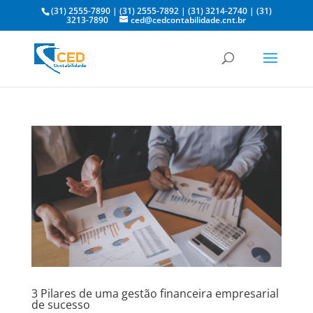
(31) 2555-7890
|
(31) 2555-7892
|
(31) 3214-2740
|
(31)
3213-7890
ced@cedcontabilidade.cnt.br
3 Pilares de uma gestão financeira empresarial
de sucesso