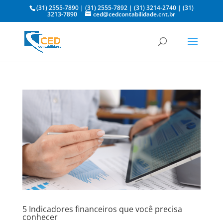
(31) 2555-7890
|
(31) 2555-7892
|
(31) 3214-2740
|
(31)
3213-7890
ced@cedcontabilidade.cnt.br
5 Indicadores financeiros que você precisa
conhecer