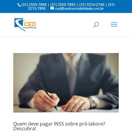
(31) 2555-7890
|
(31) 2555-7892
|
(31) 3214-2740
|
(31)
3213-7890
ced@cedcontabilidade.cnt.br
Quem deve pagar INSS sobre pró-labore?
Descubra!