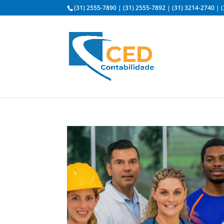
(31) 2555-7890
|
(31) 2555-7892
|
(31) 3214-2740
|