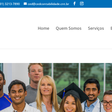
(31) 3213-7890
ced@cedcontabilidade.cnt.br
Home
Quem Somos
Serviços