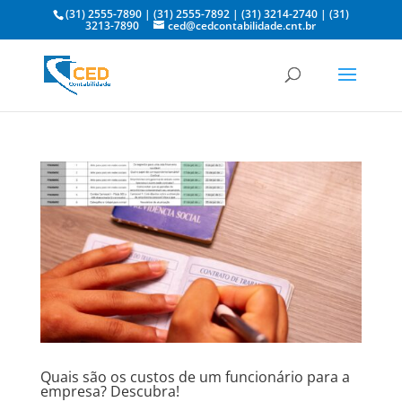
(31) 2555-7890
|
(31) 2555-7892
|
(31) 3214-2740
|
(31)
3213-7890
ced@cedcontabilidade.cnt.br
Quais são os custos de um funcionário para a
empresa? Descubra!